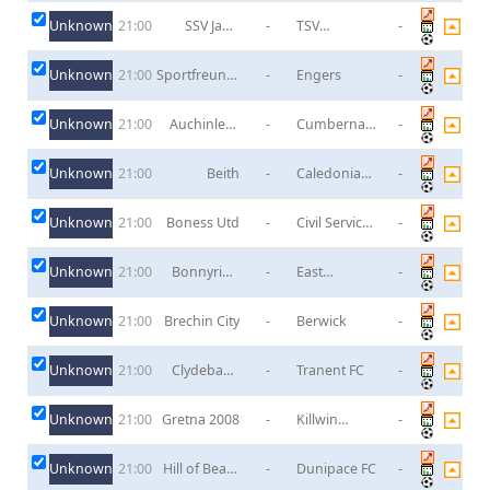
Unknown
SSV Jahn
-
TSV
-
21:00
Regensburg
Neudrossenfeld
II
Unknown
Sportfreunde
-
Engers
-
21:00
Eisbachtal
Unknown
Auchinleck
-
Cumbernauld
-
21:00
Talbot
Colts
Unknown
Beith
-
Caledonian
-
21:00
Braves
Unknown
Boness Utd
-
Civil Service
-
21:00
Strollers FC
Unknown
Bonnyrigg
-
East
-
21:00
Rose
Stirlingshire
Unknown
Brechin City
-
Berwick
-
21:00
Unknown
Clydebank
-
Tranent FC
-
21:00
FC
Unknown
Gretna 2008
-
Killwin
-
21:00
Rangers
Unknown
Hill of Beath
-
Dunipace FC
-
21:00
FC