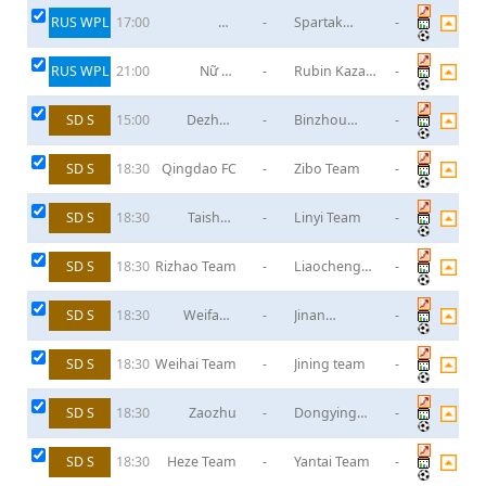
RUS WPL
Nữ
-
Spartak
-
17:00
Kubanochka
Moscow (W)
Krasnodar
RUS WPL
Nữ FK
-
Rubin Kazan
-
21:00
Ryazan
(W)
SD S
Dezhou
-
Binzhou
-
15:00
Team
team
SD S
Qingdao FC
-
Zibo Team
-
18:30
SD S
Taishan
-
Linyi Team
-
18:30
Urban
Construction
SD S
Rizhao Team
-
Liaocheng
-
18:30
Team
SD S
Weifang
-
Jinan
-
18:30
team
Lianhongjitang
SD S
Weihai Team
-
Jining team
-
18:30
SD S
Zaozhu
-
Dongying
-
18:30
Team
SD S
Heze Team
-
Yantai Team
-
18:30