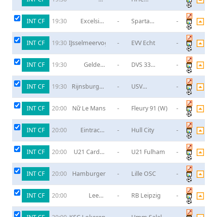
Genemuiden
Hardenberg
INT CF
Excelsior
-
Sparta
-
19:30
Maassluis
Rotterdam
Reserves
INT CF
IJsselmeervogels
-
EVV Echt
-
19:30
INT CF
Gelders
-
DVS 33
-
19:30
Veenendaalse
Ermelo
VV
INT CF
Rijnsburgse
-
USV
-
19:30
Boys
Hercules
INT CF
Nữ Le Mans
-
Fleury 91 (W)
-
20:00
INT CF
Eintracht
-
Hull City
-
20:00
Frankfurt
INT CF
U21 Cardiff
-
U21 Fulham
-
20:00
City
INT CF
Hamburger
-
Lille OSC
-
20:00
INT CF
Leeds
-
RB Leipzig
-
20:00
United