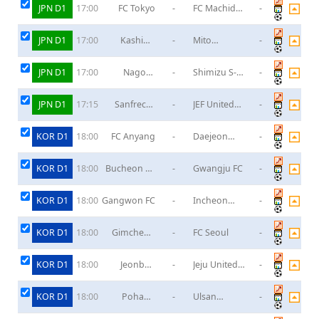
JPN D1
FC Tokyo
-
FC Machida
-
17:00
Zelvia
JPN D1
Kashiwa
-
Mito
-
17:00
Reysol
Hollyhock
JPN D1
Nagoya
-
Shimizu S-
-
17:00
Grampus
Pulse
Eight
JPN D1
Sanfrecce
-
JEF United
-
17:15
Hiroshima
Ichihara
KOR D1
FC Anyang
-
Daejeon
-
18:00
Citizen
KOR D1
Bucheon FC
-
Gwangju FC
-
18:00
1995
KOR D1
Gangwon FC
-
Incheon
-
18:00
United FC
KOR D1
Gimcheon
-
FC Seoul
-
18:00
Sangmu
KOR D1
Jeonbuk
-
Jeju United
-
18:00
Hyundai
FC
Motors
KOR D1
Pohang
-
Ulsan
-
18:00
Steelers
Hyundai