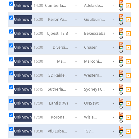
Unknown
Cumberland
-
Adelaide
-
14:00
United
Olympic
Reserves
Reserve
Unknown
Keilor Park
-
Goulburn
-
15:00
SC
Valley Suns
Unknown
Ujpesti TE B
-
Bekescsaba
-
15:00
Unknown
Diversity
-
Chaser
-
15:00
Veterans
Unknown
Manly
-
Marconi
-
16:00
United U20
Stallions U20
Unknown
SD Raiders
-
Western
-
16:00
U20
Sydney
Wanderers
Unknown
Sutherland
-
Sydney FC
-
16:45
U20
Sharks U20
U20
Unknown
Lahti s (W)
-
ONS (W)
-
17:00
Unknown
Korona II
-
Wisla
-
17:00
Kielce
Krakow II
Unknown
VfB Lübeck
-
TSV
-
18:30
II
Nordmark