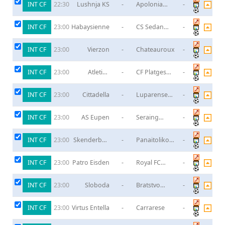
INT CF
Lushnja KS
-
Apolonia
-
22:30
Fier
INT CF
Habaysienne
-
CS Sedan
-
23:00
Ardennes
INT CF
Vierzon
-
Chateauroux
-
23:00
INT CF
Atletico
-
CF Platges
-
23:00
Baleares
De Calvia
INT CF
Cittadella
-
Luparense
-
23:00
FC
INT CF
AS Eupen
-
Seraing
-
23:00
United
INT CF
Skenderbeu
-
Panaitolikos
-
23:00
Korce
Agrinio
INT CF
Patro Eisden
-
Royal FC
-
23:00
Liege
INT CF
Sloboda
-
Bratstvo
-
23:00
Gracanica
INT CF
Virtus Entella
-
Carrarese
-
23:00