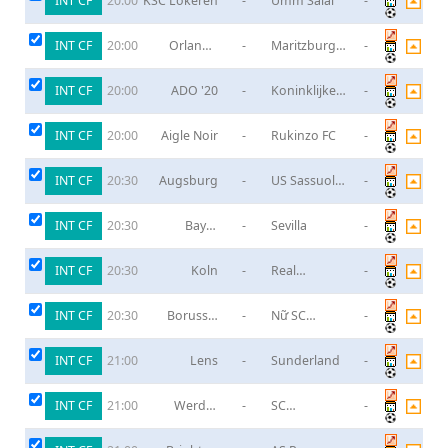
INT CF
KSC Lokeren
-
Umm Salal
-
20:00
INT CF
Orlando
-
Maritzburg
-
20:00
Pirates
United
INT CF
ADO '20
-
Koninklijke
-
20:00
HFC
INT CF
Aigle Noir
-
Rukinzo FC
-
20:00
INT CF
Augsburg
-
US Sassuolo
-
20:30
Calcio
INT CF
Bayer
-
Sevilla
-
20:30
Leverkusen
INT CF
Koln
-
Real
-
20:30
Sociedad
INT CF
Borussia
-
Nữ SC
-
20:30
Dortmund
Heerenveen
(W)
INT CF
Lens
-
Sunderland
-
21:00
INT CF
Werder
-
SC
-
21:00
Bremen
Paderborn
07