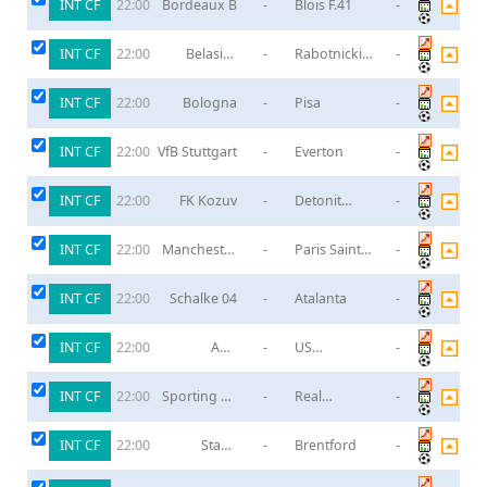
INT CF
Bordeaux B
-
Blois F.41
-
22:00
INT CF
Belasica
-
Rabotnicki
-
22:00
Strumica
Skopje
INT CF
Bologna
-
Pisa
-
22:00
INT CF
VfB Stuttgart
-
Everton
-
22:00
INT CF
FK Kozuv
-
Detonit
-
22:00
Plachkovica
INT CF
Manchester
-
Paris Saint
-
22:00
United
Germain
INT CF
Schalke 04
-
Atalanta
-
22:00
INT CF
ASD
-
US
-
22:00
Brusaporto
Fiorenzuola
INT CF
Sporting de
-
Real
-
22:00
Gijon
Valladolid
INT CF
Stade
-
Brentford
-
22:00
Rennais FC