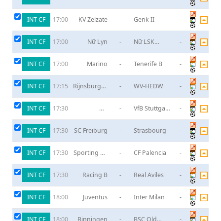
INT CF
KV Zelzate
-
Genk II
-
17:00
INT CF
Nữ Lyn
-
Nữ LSK
-
17:00
Kvinner
INT CF
Marino
-
Tenerife B
-
17:00
INT CF
Rijnsburgse
-
WV-HEDW
-
17:15
Boys
INT CF
Nữ
-
VfB Stuttgart
-
17:30
Hoffenheim
(W)
INT CF
SC Freiburg
-
Strasbourg
-
17:30
INT CF
Sporting de
-
CF Palencia
-
17:30
Gijon B
INT CF
Racing B
-
Real Aviles
-
17:30
INT CF
Juventus
-
Inter Milan
-
18:00
INT CF
Binningen
-
BSC Old
-
18:00