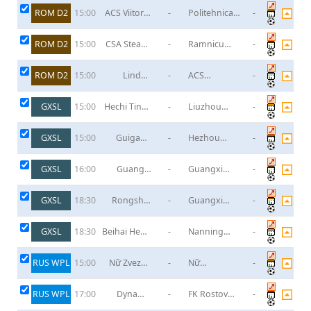
Leordeni
ROM D2
ACS Viitorul
-
Politehnica
-
15:00
Selimbar
Timisoara
ROM D2
CSA Steaua
-
Ramnicu
-
15:00
Bucuresti
Valcea
ROM D2
Lindab
-
ACS
-
15:00
Stefanesti
Dumbravita
GXSL
Hechi Tingli
-
Liuzhou
-
15:00
Competition
Longcheng
GXSL
Guigang
-
Hezhou
-
15:00
Xunyu
Youth
GXSL
Guangxi
-
Guangxi
-
16:00
Yong City
Yanjing
Football
University
GXSL
Rongshui
-
Guangxi
-
18:30
Club
Haoyu
Pingguo
Huirong
GXSL
Beihai Hepu
-
Nanning
-
18:30
Goldwind
Dongfang
Technology
Senior High
RUS WPL
Nữ Zvezda
-
Nữ
-
15:00
School
2005
Chertanovo
Moscow
RUS WPL
Dynamo
-
FK Rostov
-
17:00
Moscow (W)
(W)