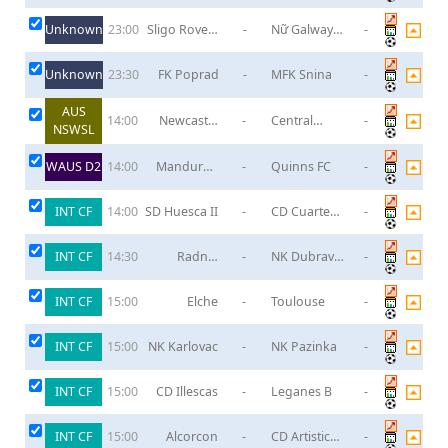
Nysa
Lubin B
Unknown
Sligo Rovers
-
Nữ Galway
-
23:00
(W)
LFC
Unknown
FK Poprad
-
MFK Snina
-
23:30
AUS
Newcastle
-
Central
-
14:00
NSWSL
Jets FC Youth
Coast
Mariners FC
WAUS D2
Mandurah
-
Quinns FC
-
14:00
Am
City
INT CF
SD Huesca II
-
CD Cuarte
-
14:00
Industrial
INT CF
Radnik
-
NK Dubrava
-
14:30
Sesvete
Zagreb
INT CF
Elche
-
Toulouse
-
15:00
INT CF
NK Karlovac
-
NK Pazinka
-
15:00
INT CF
CD Illescas
-
Leganes B
-
15:00
INT CF
Alcorcon
-
CD Artistico
-
15:00