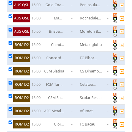
AUS QSL
Gold Coast
-
Peninsula
-
15:00
Knights
Power
AUS QSL
Magic
-
Rochedale
-
15:00
United TFA
Rovers
AUS QSL
Brisbane
-
Moreton Bay
-
15:00
Olympic
United
United FC
ROM D2
Chindia
-
Metaloglobus
-
15:00
Targoviste
ROM D2
Concordia
-
FC Bihor
-
15:00
Chiajna
Oradea
ROM D2
CSM Slatina
-
CS Dinamo
-
15:00
Bucuresti
ROM D2
FCM Targu
-
Cetatea
-
15:00
Mures
Suceava
ROM D2
CSM Satu
-
Scolar Resita
-
15:00
Mare
ROM D2
AFC Metalul
-
Afumati
-
15:00
Buzau
ROM D2
Gloria
-
FC Bacau
-
15:00
Popesti-