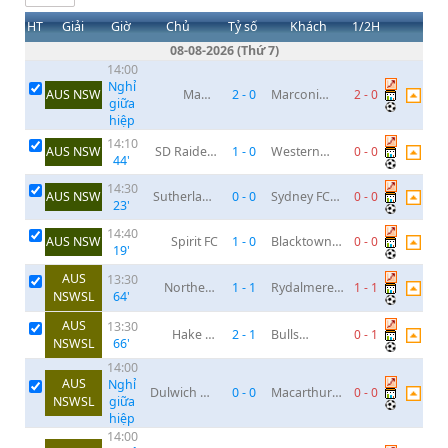
HT
Giải
Chủ
Tỷ số
Khách
1/2H
Giờ
08-08-2026
(
Thứ 7
)
14:00
Nghỉ
AUS NSW
Manly
2
-
0
Marconi
2
-
0
giữa
United
Stallions
hiệp
14:10
AUS NSW
SD Raiders
1
-
0
Western
0
-
0
44
'
FC
Sydney
Wanderers
14:30
AUS NSW
Sutherland
0
-
0
Sydney FC
0
-
0
23
'
AM
Sharks
Youth
14:40
AUS NSW
Spirit FC
1
-
0
Blacktown
0
-
0
19
'
City Demons
AUS
13:30
Northern
1
-
1
Rydalmere
1
-
1
NSWSL
64
'
Tigers
Lions FC
AUS
13:30
Hake Ya
2
-
1
Bulls
0
-
1
NSWSL
66
'
Dong in
Academy
14:00
Sydney City
AUS
Nghỉ
Dulwich Hill
0
-
0
Macarthur
0
-
0
NSWSL
giữa
SC
Rams
hiệp
14:00