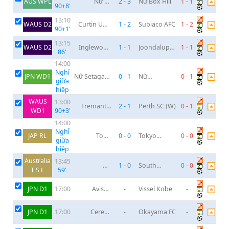
AUS WPL
Nữ FC
2
-
3
Nữ Box Hill
1
-
1
90+8
'
Bulleen
Lions
13:10
WAUS D2
Curtin Univ
1
-
2
Subiaco AFC
1
-
2
90+1
'
SC
13:15
WAUS D2
Inglewood
1
-
1
Joondalup
1
-
1
86
'
United
City
14:00
Nghỉ
JPN WD1
Nữ Setagaya
0
-
1
Nữ
0
-
1
giữa
Sfida
Yokohama
hiệp
FC Seagulls
WAUS
13:00
Fremantle
2
-
1
Perth SC (W)
0
-
1
WD1
90+3
'
City FC (W)
14:00
Nghỉ
JAP RL
Toho
0
-
0
Tokyo
0
-
0
giữa
Titanium
United
hiệp
Australia
13:45
Nữ
1
-
0
South
0
-
0
T S L
59
'
Kingborough
Hobart (w)
Lions
JPN D1
Avispa
-
Vissel Kobe
-
17:00
Fukuoka
JPN D1
Cerezo
-
Okayama FC
-
17:00
Osaka