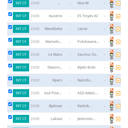
INT CF
Nữ
-
Nice W
-
23:00
Montpellier
HSC
INT CF
Auxerre
-
ES Troyes AC
-
23:00
INT CF
Merelbeke
-
Lierse
-
23:00
INT CF
Mamelodi
-
Polokwane
-
23:00
Sundowns
City FC
INT CF
Le Mans
-
Saumur OL.
-
23:00
INT CF
Slavonija
-
Bijelo Brdo
-
23:00
Pozega
INT CF
Vipers
-
Nairobi
-
23:00
United
INT CF
Asd Pineto
-
ASD Atletico
-
23:00
Calcio
Ascoli
INT CF
Bjelovar
-
Radnik
-
23:00
Krizevci
INT CF
Laktasi
-
Jedinstvo
-
23:00
Bihac