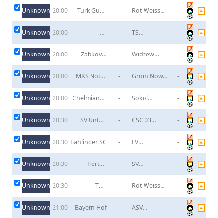
Unknown
Turk Gucu
-
Rot-Weiss
-
20:00
Friedberg
Walldorf
Unknown
FC
-
TS
-
20:00
Oberneuland
Woltmershausen
Unknown
Zabkovia
-
Widzew
-
20:00
Zabki
Lodz II
Unknown
MKS Notec
-
Grom Nowy
-
20:00
Czarnkow
Staw
Unknown
Chelmianka
-
Sokol
-
20:00
Chelm
Kolbuszowa
Dolna
Unknown
SV Unter-
-
CSC 03
-
20:30
Flockenbach
Kassel
Unknown
Bahlinger SC
-
FV
-
20:30
Ravensburg
Unknown
Hertha
-
SV
-
20:30
Wiesbach
Elversberg II
Unknown
TUS
-
Rot-Weiss
-
20:30
Mechtersheim
Koblenz
Unknown
Bayern Hof
-
ASV
-
21:00
Neumarkt