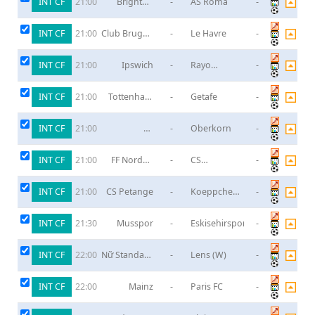
INT CF
Brighton
-
AS Roma
-
21:00
Hove Albion
INT CF
Club Brugge
-
Le Havre
-
21:00
Ⅱ
INT CF
Ipswich
-
Rayo
-
21:00
Vallecano
INT CF
Tottenham
-
Getafe
-
21:00
Hotspur
INT CF
FC
-
Oberkorn
-
21:00
Schifflange
95
INT CF
FF Norden
-
CS
-
21:00
02
Grevenmacher
INT CF
CS Petange
-
Koeppchen
-
21:00
Wormeldange
INT CF
Musspor
-
Eskisehirspor
-
21:30
INT CF
Nữ Standard
-
Lens (W)
-
22:00
Liege
INT CF
Mainz
-
Paris FC
-
22:00