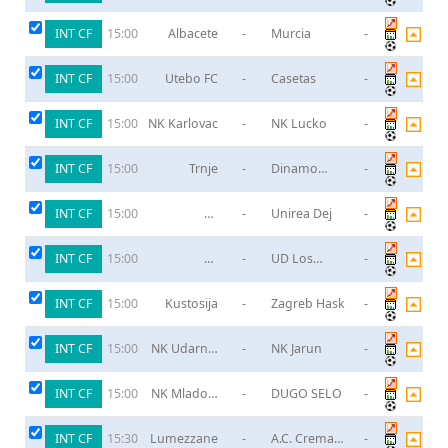
Navalcarnero
INT CF
Albacete
-
Murcia
-
15:00
INT CF
Utebo FC
-
Casetas
-
15:00
INT CF
NK Karlovac
-
NK Lucko
-
15:00
INT CF
Trnje
-
Dinamo
-
15:00
Zagreb B
INT CF
FC
-
Unirea Dej
-
15:00
Maramures
INT CF
FC
-
UD Los
-
15:00
Cartagena B
Garres
INT CF
Kustosija
-
Zagreb Hask
-
15:00
INT CF
NK Udarnik
-
NK Jarun
-
15:00
Kurilovec
INT CF
NK Mladost
-
DUGO SELO
-
15:00
Petrinja
INT CF
Lumezzane
-
A.C. Crema
-
15:30