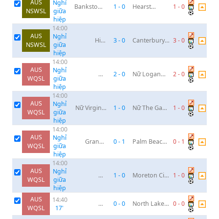
AUS
Nghỉ
Bankstown
1
-
0
Hearst
1
-
0
NSWSL
giữa
City Lions
Neville
hiệp
14:00
AUS
Nghỉ
Hills
3
-
0
Canterbury
3
-
0
NSWSL
giữa
Brumbies
Bankstown
hiệp
FC
14:00
AUS
Nghỉ
Nữ
2
-
0
Nữ Logan
2
-
0
WQSL
giữa
Peninsula
Lightning
hiệp
Power
14:00
AUS
Nghỉ
Nữ Virginia
1
-
0
Nữ The Gap
1
-
0
WQSL
giữa
United SC
NPL
hiệp
14:00
AUS
Nghỉ
Grange
0
-
1
Palm Beach
0
-
1
WQSL
giữa
Thistle (W)
SC (W)
hiệp
14:00
AUS
Nghỉ
Nữ
1
-
0
Moreton City
1
-
0
WQSL
giữa
Caboolture
Excelsior (W)
hiệp
FC
AUS
14:40
Nữ
0
-
0
North Lakes
0
-
0
WQSL
17
'
Mitchelton
United (W)