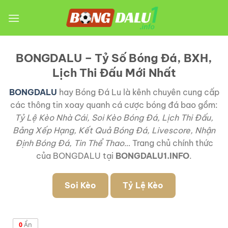
Bỏ
qua
nội
dung
BONGDALU – Tỷ Số Bóng Đá, BXH,
Lịch Thi Đấu Mới Nhất
BONGDALU
hay Bóng Đá Lu là kênh chuyên cung cấp
các thông tin xoay quanh cá cược bóng đá bao gồm:
Tỷ Lệ Kèo Nhà Cái, Soi Kèo Bóng Đá, Lịch Thi Đấu,
Bảng Xếp Hạng, Kết Quả Bóng Đá, Livescore, Nhận
Định Bóng Đá, Tin Thể Thao…
Trang chủ chính thức
của BONGDALU tại
BONGDALU1.INFO
.
Soi Kèo
Tỷ Lệ Kèo
0
Ẩn