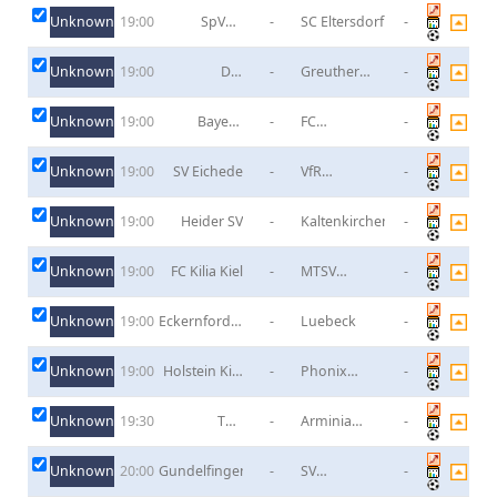
Satrup
Unknown
SpVgg
-
SC Eltersdorf
-
19:00
Unterhaching
Unknown
DJK
-
Greuther
-
19:00
TEUTONIA
Furth II
SCHALKE
Unknown
Bayern
-
FC
-
19:00
Munich(Trẻ)
Schweinfurt
Unknown
SV Eichede
-
VfR
-
19:00
Neumunster
Unknown
Heider SV
-
Kaltenkirchener
-
19:00
Unknown
FC Kilia Kiel
-
MTSV
-
19:00
Hohenwestedt
Unknown
Eckernforder
-
Luebeck
-
19:00
SV
Unknown
Holstein Kiel
-
Phonix
-
19:00
II
Lubeck B
Unknown
TSG
-
Arminia
-
19:30
Sprockhovel
Bielefeld B
Unknown
Gundelfingen
-
SV
-
20:00
Kirchanschoring