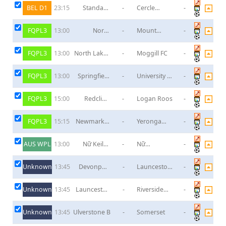
BEL D1
Standard
-
Cercle
-
23:15
Liege
Brugge
FQPL3
North
-
Mount
-
13:00
Brisbane
Gravatt
Hawks
FQPL3
North Lakes
-
Moggill FC
-
13:00
United
FQPL3
Springfield
-
University of
-
13:00
United
Queensland
FQPL3
Redcliffe
-
Logan Roos
-
15:00
PCYC
FQPL3
Newmarket
-
Yeronga
-
15:15
SFC
Eagles
AUS WPL
Nữ Keilor
-
Nữ
-
13:00
Park
Heidelberg
Utd
Unknown
Devonport
-
Launceston
-
13:45
City
City B
Reserves
Unknown
Launceston
-
Riverside
-
13:45
United
Olympics B
Reserves
Unknown
Ulverstone B
-
Somerset
-
13:45