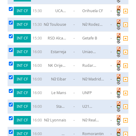
1908
INT CF
UCAM
-
Orihuela CF
-
15:30
Murcia
INT CF
Nữ Toulouse
-
Nữ Rodez
-
15:30
Aveyron
INT CF
RSD Alcala
-
Getafe B
-
15:30
Henares
INT CF
Estarreja
-
Uniao
-
16:00
Lamas
INT CF
NK Orijent
-
Rudar
-
16:00
Rijeka
Prijedor
INT CF
Nữ Eibar
-
Nữ Madrid
-
16:00
CFF
INT CF
Le Mans
-
UNFP
-
16:00
INT CF
Stade
-
U21
-
16:00
Rennais FC
Brentford
INT CF
Nữ Lyonnais
-
Nữ Real
-
16:00
Sociedad
INT CF
AS
-
Romorantin
-
16:00