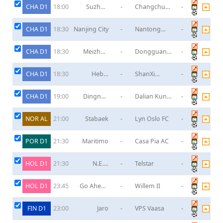
CHA D1
Suzhou
-
Changchun
-
18:00
Dongwu
Yatai
CHA D1
Nanjing City
-
Nantong
-
18:30
Zhiyun
CHA D1
Meizhou
-
Dongguan
-
18:30
Hakka
Guanlian
CHA D1
Hebei
-
ShanXi
-
18:30
Gongfu
Union
CHA D1
Dingnan
-
Dalian Kun
-
19:00
Ganlian
City
NOR AL
Stabaek
-
Lyn Oslo FC
-
21:00
POR D1
Maritimo
-
Casa Pia AC
-
21:30
HOL D1
N.E.C.
-
Telstar
-
21:30
Nijmegen
HOL D1
Go Ahead
-
Willem II
-
23:45
Eagles
FIN D1
Jaro
-
VPS Vaasa
-
23:00