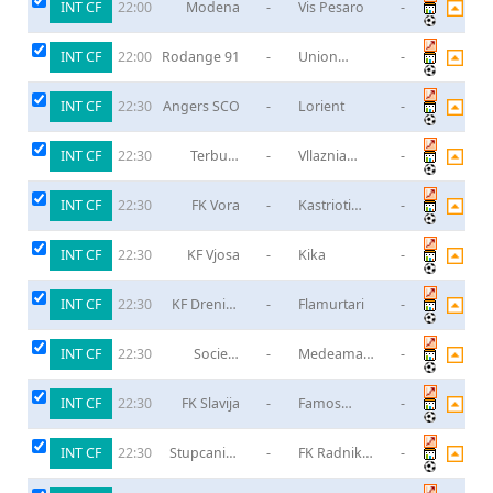
INT CF
Modena
-
Vis Pesaro
-
22:00
INT CF
Rodange 91
-
Union
-
22:00
Mertert-
Wasserbillig
INT CF
Angers SCO
-
Lorient
-
22:30
INT CF
Terbuni
-
Vllaznia
-
22:30
Puke
Shkoder
INT CF
FK Vora
-
Kastrioti
-
22:30
Kruje
INT CF
KF Vjosa
-
Kika
-
22:30
INT CF
KF Drenica
-
Flamurtari
-
22:30
Skenderaj
INT CF
Societe
-
Medeama
-
22:30
Omnisports
SC
De L"Armee
INT CF
FK Slavija
-
Famos
-
22:30
Hrasnica
INT CF
Stupcanica
-
FK Radnik
-
22:30
Olovo
Hadzici