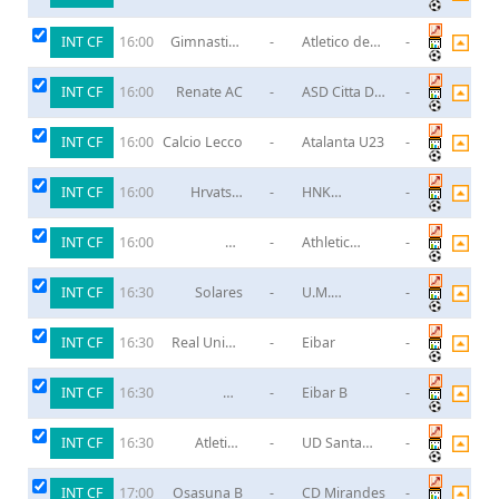
Montlouis
INT CF
Gimnastica
-
Atletico de
-
16:00
Segoviana
Madrid B
INT CF
Renate AC
-
ASD Citta Di
-
16:00
Varese
INT CF
Calcio Lecco
-
Atalanta U23
-
16:00
INT CF
Hrvatski
-
HNK
-
16:00
Dragovoljac
Vukovar 91
INT CF
SD
-
Athletic
-
16:00
Amorebieta
Bilbao B
INT CF
Solares
-
U.M.
-
16:30
Escobedo
INT CF
Real Union
-
Eibar
-
16:30
de Irun
INT CF
UD
-
Eibar B
-
16:30
Logrones
INT CF
Atletico
-
UD Santa
-
16:30
Tordesillas
Marta
INT CF
Osasuna B
-
CD Mirandes
-
17:00