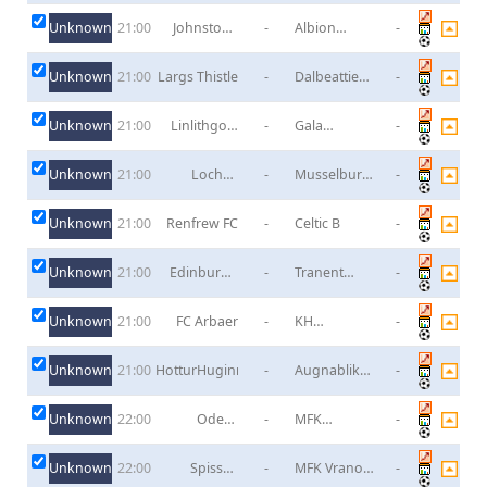
Unknown
Johnstone
-
Albion
-
21:00
Burgh FC
Rovers FC
Unknown
Largs Thistle
-
Dalbeattie
-
21:00
Star
Unknown
Linlithgow
-
Gala
-
21:00
Rose
Fairydean
Unknown
Lochee
-
Musselburgh
-
21:00
United
Athletic
Unknown
Renfrew FC
-
Celtic B
-
21:00
Unknown
Edinburgh
-
Tranent
-
21:00
City
Juniors
Unknown
FC Arbaer
-
KH
-
21:00
Hlidarendi
Unknown
HotturHuginn
-
Augnablik
-
21:00
Kopavogur
Unknown
Odeva
-
MFK
-
22:00
Lipany
Kezmarok
Unknown
Spisska
-
MFK Vranov
-
22:00