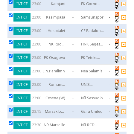
INT CF
Kamjani
-
FK Gorno
-
23:00
Lisice
INT CF
Kasimpasa
-
Samsunspor
-
23:00
INT CF
LHospitalet
-
CF Badalona
-
23:00
B
INT CF
NK Rudar
-
HNK Segesta
-
23:00
Mursko
Sisak
Sredisce
INT CF
FK Osogovo
-
FK Teteks
-
23:00
Tetovo
INT CF
E.N.Paralimni
-
Nea Salamis
-
23:00
INT CF
Romanija
-
UNIS
-
23:00
Pale
Vogosca
INT CF
Cesena (W)
-
Nữ Sassuolo
-
23:00
INT CF
Marsaxlokk
-
Gzira United
-
23:15
FC
INT CF
Nữ Marseille
-
Nữ RCD
-
23:30
Espanyol