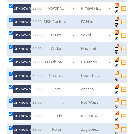
Nova Ves
nad Topou
Unknown
Novohrad
-
Rimavska
-
22:00
Lucenec
Sobota
Unknown
MSK Puchov
-
FC Nitra
-
22:00
Unknown
TJ Tatran
-
Sokol
-
22:00
Oravske
Medzibrod
Vesele
Unknown
Wislanie
-
Naprzod
-
22:00
Jaskowice
Jedrzejow
Unknown
Huachipato
-
Palestino
-
22:00
(W)
(W)
Unknown
Nữ Union
-
Deportes
-
22:00
Espanola
Temuco (W)
Unknown
Lusitano
-
Atletico
-
23:00
Evora
Clube
Purtugal
Unknown
SV
-
Rot-Weiss
-
23:00
Darmstadt
Hadamar
U21
Unknown
Flota
-
KSS Kotwica
-
23:00
Swinoujscie
Kornik
Unknown
Polonia
-
Zaglebie
-
23:00