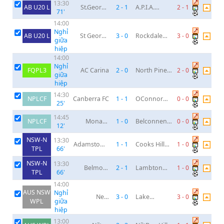
13:30
AB U20 L
St.George
2
-
1
A.P.I.A.
2
-
1
71
'
Saints U20
Leichhardt
14:00
Tigers Youth
Nghỉ
AB U20 L
St George
3
-
0
Rockdale
3
-
0
giữa
City FA U20
City Suns
hiệp
U20
14:00
Nghỉ
FQPL3
AC Carina
2
-
0
North Pine
2
-
0
giữa
United
hiệp
14:30
NPLCF
Canberra FC
1
-
1
OConnor
0
-
0
25
'
Knights
14:45
NPLCF
Monaro
1
-
0
Belconnen
0
-
0
12
'
Panthers
United
NSW-N
13:30
Adamstown
1
-
1
Cooks Hill
1
-
0
TPL
66
'
Rosebuds FC
United
NSW-N
13:30
Belmont
2
-
1
Lambton
1
-
0
TPL
66
'
Swansea
Jarvis
14:00
United SC
AUS NSW
Nghỉ
New
3
-
0
Lake
3
-
0
WPL
giữa
Lambton FC
Macquarie
hiệp
(W)
(W)
13:00