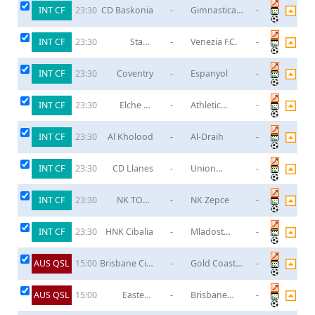
INT CF
CD Baskonia
-
Gimnastica
-
23:30
Torrelavega
INT CF
Stade
-
Venezia F.C.
-
23:30
Brestois
INT CF
Coventry
-
Espanyol
-
23:30
INT CF
Elche CF
-
Athletic
-
23:30
Ilicitano
Torrellano
INT CF
Al Kholood
-
Al-Draih
-
23:30
INT CF
CD Llanes
-
Union
-
23:30
Langreo
INT CF
NK TOSK
-
NK Zepce
-
23:30
Tesanj
INT CF
HNK Cibalia
-
Mladost
-
23:30
Zdralovi
AUS QSL
Brisbane City
-
Gold Coast
-
15:00
SC
United
AUS QSL
Eastern
-
Brisbane
-
15:00
Suburbs
Wolves