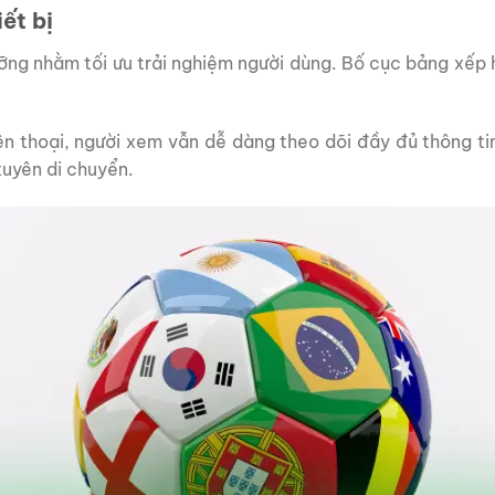
ết bị
ng nhằm tối ưu trải nghiệm người dùng. Bố cục bảng xếp h
ện thoại, người xem vẫn dễ dàng theo dõi đầy đủ thông t
xuyên di chuyển.