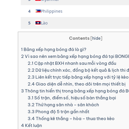
4
Philippines
5
Lào
Contents
[
hide
]
1
Bảng xếp hạng bóng đá là gì?
2
Vì sao nên xem bảng xếp hạng bóng đá tại BON
2.1
Cập nhật BXH nhanh sau mỗi vòng đấu
2.2
Dữ liệu chính xác, đồng bộ kết quả & lịch thi 
2.3
Liên kết trực tiếp bảng xếp hạng với tỷ lệ kèo
2.4
Giao diện dễ nhìn, theo dõi trên mọi thiết bị
3
Thông tin hiển thị trong bảng xếp hạng bóng đ
3.1
Số trận, điểm số, hiệu số bàn thắng bại
3.2
Thứ hạng sân nhà – sân khách
3.3
Phong độ 5 trận gần nhất
3.4
Thống kê thắng – hòa – thua theo kèo
4
Kết luận