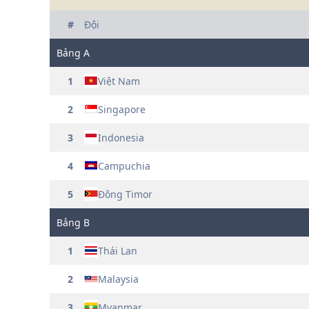
#
Đội
Bảng
A
1
Việt Nam
2
Singapore
3
Indonesia
4
Campuchia
5
Đông Timor
Bảng
B
1
Thái Lan
2
Malaysia
3
Myanmar