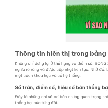
Thông tin hiển thị trong bả
Không chỉ dừng lại ở thứ hạng và điểm số, BONGDA
nghĩa rõ ràng và được cập nhật liên tục. Nhờ đó, 
một cách khoa học và có hệ thống.
Số trận, điểm số, hiệu số bàn thắng bạ
Đây là những chỉ số cơ bản nhưng quan trọng nh
thắng bại của từng đội.