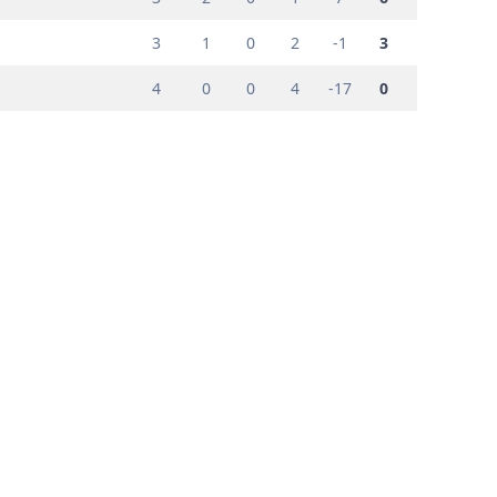
3
1
0
2
-1
3
4
0
0
4
-17
0