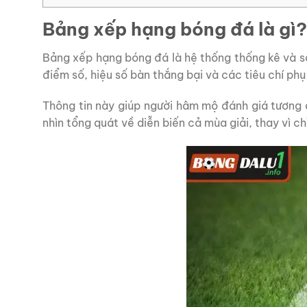
Bảng xếp hạng bóng đá là gì?
Bảng xếp hạng bóng đá là hệ thống thống kê và sắ
điểm số, hiệu số bàn thắng bại và các tiêu chí phụ
Thông tin này giúp người hâm mộ đánh giá tương 
nhìn tổng quát về diễn biến cả mùa giải, thay vì ch