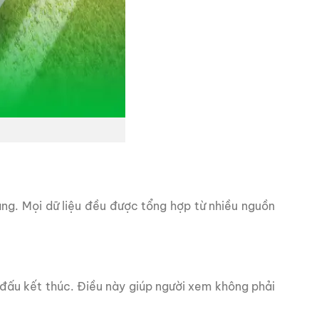
ng. Mọi dữ liệu đều được tổng hợp từ nhiều nguồn
đấu kết thúc. Điều này giúp người xem không phải