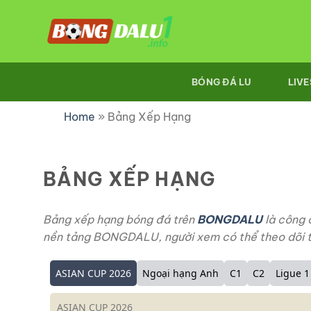
Bỏ
qua
nội
dung
BÓNG ĐÁ LU
LIV
Home
»
Bảng Xếp Hạng
BẢNG XẾP HẠNG
Bảng xếp hạng bóng đá trên
BONGDALU
là công 
nền tảng BONGDALU, người xem có thể theo dõi thứ
ASIAN CUP 2026
Ngoại hạng Anh
C1
C2
Ligue 1
ASIAN CUP 2026