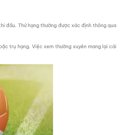
 thi đấu. Thứ hạng thường được xác định thông qua
oặc trụ hạng. Việc xem thường xuyên mang lại cái