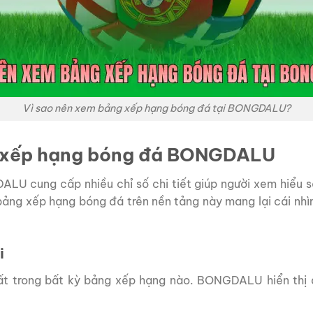
Vì sao nên xem bảng xếp hạng bóng đá tại BONGDALU?
ng xếp hạng bóng đá BONGDALU
LU cung cấp nhiều chỉ số chi tiết giúp người xem hiểu s
bảng xếp hạng bóng đá trên nền tảng này mang lại cái nhì
i
ất trong bất kỳ bảng xếp hạng nào. BONGDALU hiển thị 