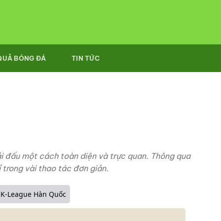
QUẢ BÓNG ĐÁ
TIN TỨC
i đấu một cách toàn diện và trực quan. Thông qua
trong vài thao tác đơn giản.
K-League Hàn Quốc