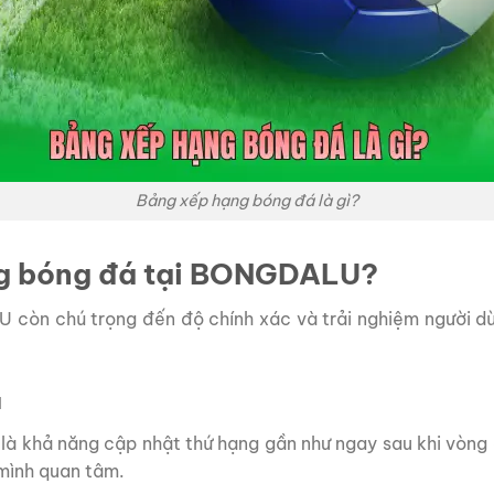
Bảng xếp hạng bóng đá là gì?
ng bóng đá tại BONGDALU?
 còn chú trọng đến độ chính xác và trải nghiệm người dù
u
 khả năng cập nhật thứ hạng gần như ngay sau khi vòng 
 mình quan tâm.