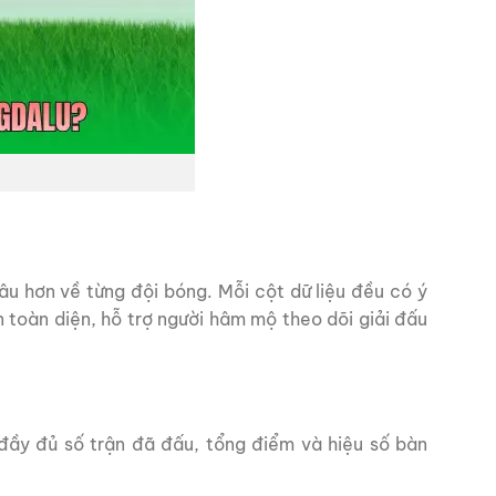
âu hơn về từng đội bóng. Mỗi cột dữ liệu đều có ý
n toàn diện, hỗ trợ người hâm mộ theo dõi giải đấu
đầy đủ số trận đã đấu, tổng điểm và hiệu số bàn