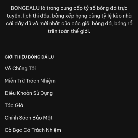
BONGDALU
là trang cung cấp tỷ số bóng đá trực
tuyến, lịch thi đấu, bảng xếp hạng cùng tỷ lệ kèo nhà
cái đầy đủ và mới nhất của các giải bóng đá, bóng rổ
trên toàn thế giới.
GIỚI THIỆU BÓNG ĐÁ LU
Về Chúng Tôi
Miễn Trừ Trách Nhiệm
Điều Khoản Sử Dụng
Tác Giả
Chính Sách Bảo Mật
Cờ Bạc Có Trách Nhiệm