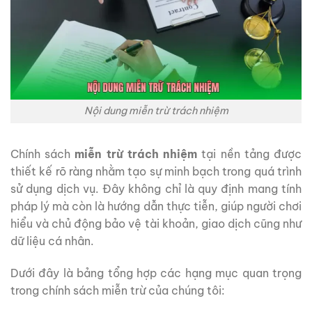
Nội dung miễn trừ trách nhiệm
Chính sách
miễn trừ trách nhiệm
tại nền tảng được
thiết kế rõ ràng nhằm tạo sự minh bạch trong quá trình
sử dụng dịch vụ. Đây không chỉ là quy định mang tính
pháp lý mà còn là hướng dẫn thực tiễn, giúp người chơi
hiểu và chủ động bảo vệ tài khoản, giao dịch cũng như
dữ liệu cá nhân.
Dưới đây là bảng tổng hợp các hạng mục quan trọng
trong chính sách miễn trừ của chúng tôi: