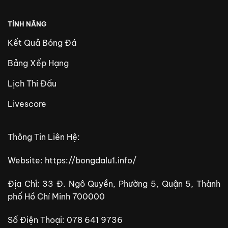
TÍNH NĂNG
Kết Quả Bóng Đá
Bảng Xếp Hạng
Lịch Thi Đấu
Livescore
Thông Tin Liên Hệ:
Website: https://bongdalu1.info/
Địa Chỉ: 33 Đ. Ngô Quyền, Phường 5, Quận 5, Thành
phố Hồ Chí Minh 700000
Số Điện Thoại: 078 641 9736