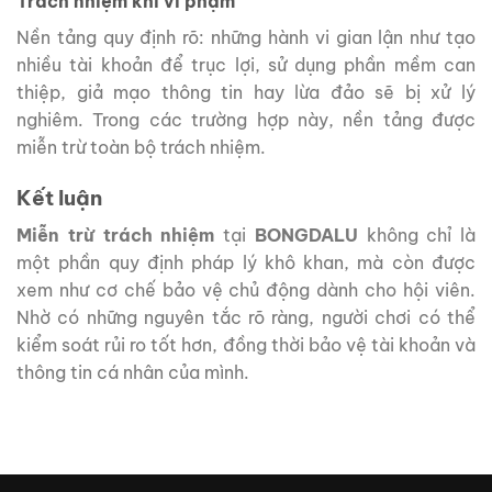
Trách nhiệm khi vi phạm
Nền tảng quy định rõ: những hành vi gian lận như tạo
nhiều tài khoản để trục lợi, sử dụng phần mềm can
thiệp, giả mạo thông tin hay lừa đảo sẽ bị xử lý
nghiêm. Trong các trường hợp này, nền tảng được
miễn trừ toàn bộ trách nhiệm.
Kết luận
Miễn trừ trách nhiệm
tại
BONGDALU
không chỉ là
một phần quy định pháp lý khô khan, mà còn được
xem như cơ chế bảo vệ chủ động dành cho hội viên.
Nhờ có những nguyên tắc rõ ràng, người chơi có thể
kiểm soát rủi ro tốt hơn, đồng thời bảo vệ tài khoản và
thông tin cá nhân của mình.