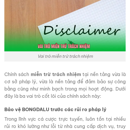
Vai trò miễn trừ trách nhiệm
Chính sách
miễn trừ trách nhiệm
tại nền tảng vừa là
cơ sở pháp lý, vừa là nền tảng để đảm bảo sự công
bằng cũng như minh bạch trong mọi hoạt động. Dưới
đây là ba vai trò cốt lõi của chính sách này:
Bảo vệ BONGDALU trước các rủi ro pháp lý
Trong lĩnh vực cá cược trực tuyến, luôn tồn tại nhiều
rủi ro khó lường như lỗi từ nhà cung cấp dịch vụ, truy